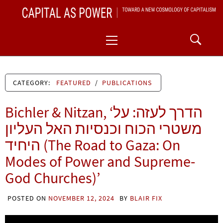
Skip
CAPITAL AS POWER
to
TOWARD A NEW COSMOLOGY OF CAPITALISM
Primary
content
Menu
CATEGORY:
FEATURED
/
PUBLICATIONS
Bichler & Nitzan, ‘הדרך לעזה: על
משטרי הכוח וכנסיות האל העליון
היחיד (The Road to Gaza: On
Modes of Power and Supreme-
God Churches)’
POSTED ON
NOVEMBER 12, 2024
BY
BLAIR FIX